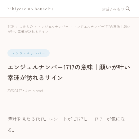
hikiyose no housoku
診断
よみもの
TOP
›
よみもの
›
エンジェルナンバー
›
エンジェルナンバー1717の意味｜願い
が叶い幸運が訪れるサイン
エンジェルナンバー
エンジェルナンバー1717の意味｜願いが叶い
幸運が訪れるサイン
2026.04.17
・
4 min read
時計を見たら17:17。レシートが1,717円。「1717」が気にな
る。