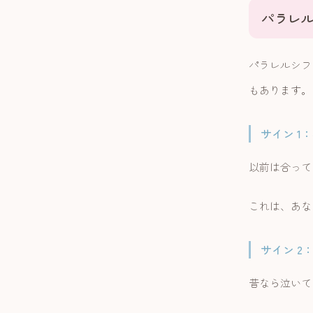
パラレ
パラレルシフ
もあります。
サイン 1
以前は合って
これは、あな
サイン 2
昔なら泣いて