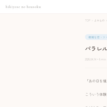
hikiyose no housoku
TOP
›
よみもの
›
複雑な恋・ツ
パラレ
2026.04.14
・
6 min
「あの日を境
こういう体験