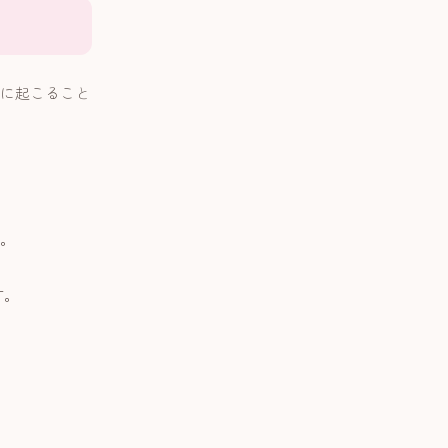
に起こること
。
す。