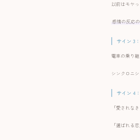
以前はモヤっ
感情の反応の
サイン 3
電車の乗り継
シンクロニシ
サイン 4
「愛されなき
「選ばれる恋