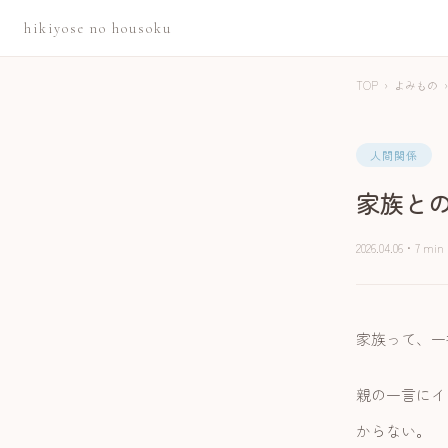
hikiyose no housoku
TOP
›
よみもの
›
人間関係
家族と
2026.04.06
・
7 min
家族って、一
親の一言にイ
からない。