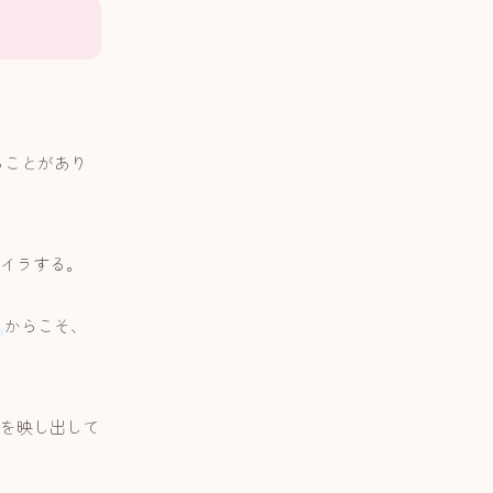
ることがあり
イラする。
る
からこそ、
を映し出して