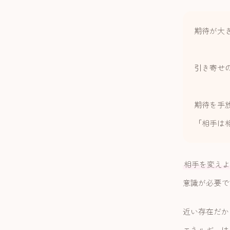
期待が大
引き寄せ
期待を手
「相手は
相手を変えよ
意識が必要で
近い存在だか
エネルギーは