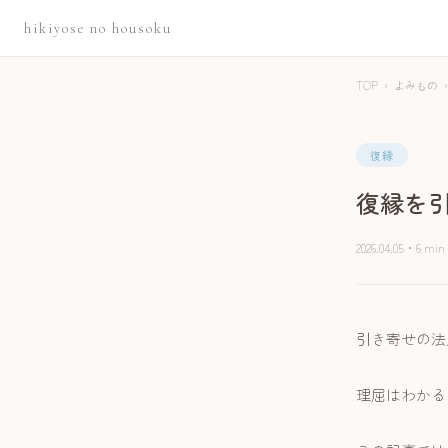
hikiyose no housoku
TOP
›
よみもの
›
復縁
復縁を
2026.04.05
・
6 min
引き寄せの法
理屈はわかる