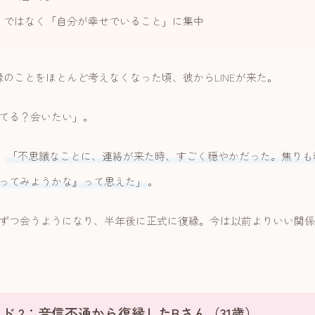
」ではなく「自分が幸せでいること」に集中
縁のことをほとんど考えなくなった頃、彼からLINEが来た。
てる？会いたい」。
。
「不思議なことに、連絡が来た時、すごく穏やかだった。焦りも
ってみようかな』って思えた」
。
ずつ会うようになり、半年後に正式に復縁。今は以前よりいい関係
ド 2：音信不通から復縁したBさん（31歳）