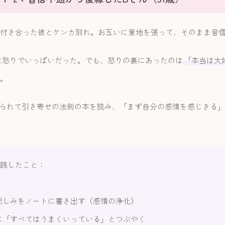
年付き合った彼とケンカ別れ。お互いに意地を張って、そのまま音
は怒りでいっぱいだった。でも、怒りの裏にあったのは
「本当は大
。
られて引き寄せの法則の本を読み、「まず自分の感情を感じきる」
実践したこと：
悲しみをノートに書き出す（感情の浄化）
に「すべてはうまくいっている」とつぶやく