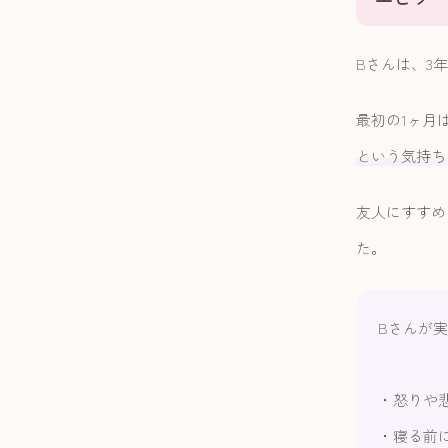
Bさんは、3
最初の1ヶ月
という気持ち
友人にすすめ
た。
Bさんが
・怒りや
・寝る前