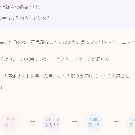
感謝を10個書き出す
は宇宙に委ねる」と決めた
書いた日の夜、不思議なことが起きた。夢に彼が出てきて、二人で
、彼から「あの時はごめん」というメッセージが届いた。
。「
感謝リストを書いた時、彼への怒りが溶けていくのを感じた。
」。
怒り
感じきる
感謝に
波
→
→
→
悲しみ
浄化する
変わる
変