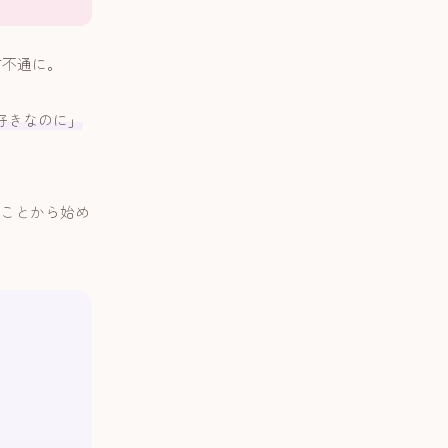
信不通に。
好きなのに」
ことから始め