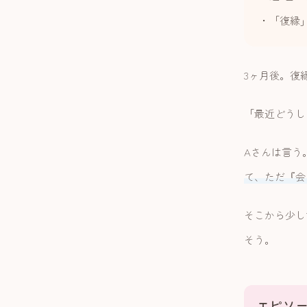
・「復縁
3ヶ月後。復
「最近どうし
Aさんは言う
て、ただ『会
そこから少し
そう。
エピソー