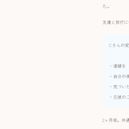
た
。
友達と旅行に
Cさんの
・復縁を
・自分の
・気づい
・元彼の
2ヶ月後。共