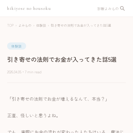
hikiyose no housoku
診断
よみもの
TOP
›
よみもの
›
体験談
›
引き寄せの法則でお金が入ってきた話5選
体験談
引き寄せの法則でお金が入ってきた話5選
2026.04.05
・
7 min read
「引き寄せの法則でお金が増えるなんて、本当？」
正直、怪しいと思うよね。
でも、
実際にお金の流れが変わった人たちはいる
。魔法じ