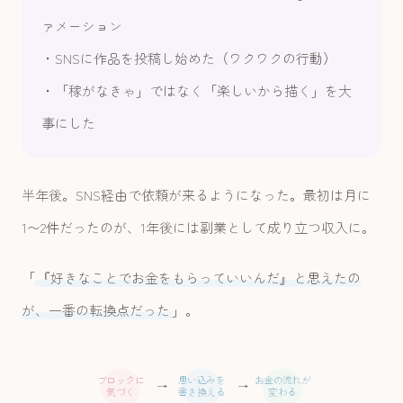
ァメーション
・SNSに作品を投稿し始めた（ワクワクの行動）
・「稼がなきゃ」ではなく「楽しいから描く」を大
事にした
半年後。SNS経由で依頼が来るようになった。最初は月に
1〜2件だったのが、1年後には副業として成り立つ収入に。
「
『好きなことでお金をもらっていいんだ』と思えたの
が、一番の転換点だった
」。
ブロックに
思い込みを
お金の流れが
→
→
気づく
書き換える
変わる