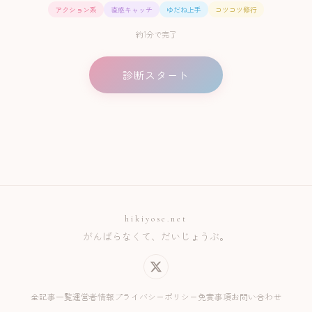
アクション系
直感キャッチ
ゆだね上手
コツコツ修行
約1分で完了
診断スタート
hikiyose.net
がんばらなくて、だいじょうぶ。
全記事一覧
運営者情報
プライバシーポリシー
免責事項
お問い合わせ