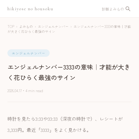
hikiyose no housoku
診断
よみもの
TOP
›
よみもの
›
エンジェルナンバー
›
エンジェルナンバー3333の意味｜才能
が大きく花ひらく最強のサイン
エンジェルナンバー
エンジェルナンバー3333の意味｜才能が大き
く花ひらく最強のサイン
2026.04.17
・
4 min read
時計を見たら3:33や33:33（深夜の時計で）、レシートが
3,333円。最近「3333」をよく見かける。