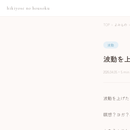
hikiyose no housoku
TOP
›
よみもの
›
波動
波動を上
2026.04.05
・
5 min
波動を上げた
瞑想？ヨガ？