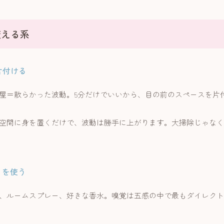
変える系
を片付ける
屋＝散らかった波動。5分だけでいいから、目の前のスペースを片
空間に身を置くだけで、波動は勝手に上がります。大掃除じゃなく
。
香りを使う
、ルームスプレー、好きな香水。嗅覚は五感の中で最もダイレクト