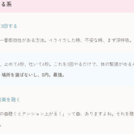
きる系
を3回する
一番即効性がある方法。イライラした時、不安な時、まず深呼吸。
秒、止めて4秒、吐いて4秒。これを3回やるだけで、体の緊張がゆる
。
場所を選ばないし、0円。最強。
な音楽を聴く
の曲聴くとテンション上がる！」って曲、ありますよね。それを聴
。