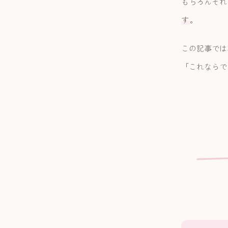
もちろんそれ
す
。
この記事では
「これならで