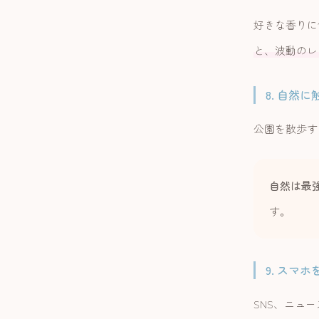
好きな香りに
と、波動のレ
8. 自然に
公園を散歩す
自然は最
す。
9. スマ
SNS、ニュ