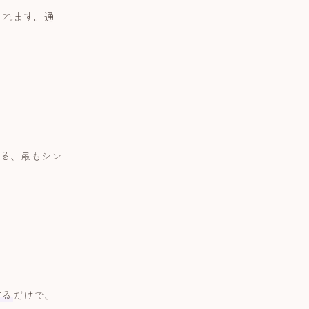
くれます。通
る、最もシン
する
だけで、