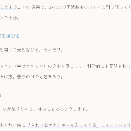
そのもの
。いい音楽は、あなたの周波数もいい方向に引っ張って
ンで十分。
の光を浴びる
を開けて光を浴びる。それだけ。
トニン（幸せホルモン）の分泌を促します。科学的にも証明されて
上げ方。曇りの日でも効果あり。
む
水。水が足りないと、体も心もどんよりします。
水を飲む時に
「きれいなエネルギーが入ってくる」ってイメージ