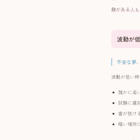
験がある人も
波動が
不安な夢
波動が低い時
誰かに追
試験に遅
歯が抜け
暗い場所