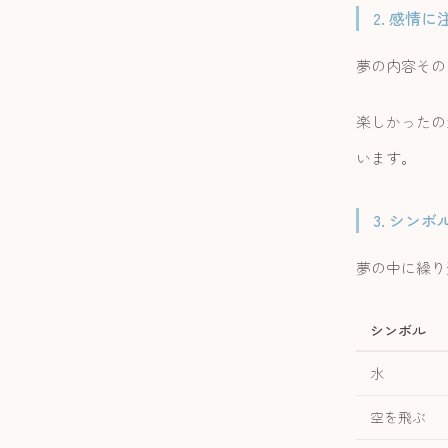
2. 感情
夢の内容その
楽しかったの
います。
3. シン
夢の中に繰り
シンボル
水
空を飛ぶ