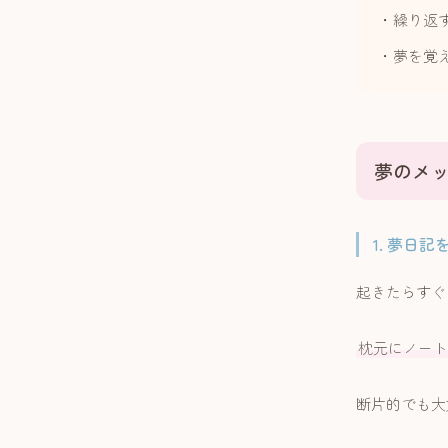
・繰り返
・夢を覚
夢のメ
1. 夢日
起きたらすぐ
枕元にノート
断片的でも大