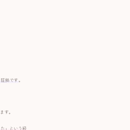
た証拠です
。
ます。
った」という経