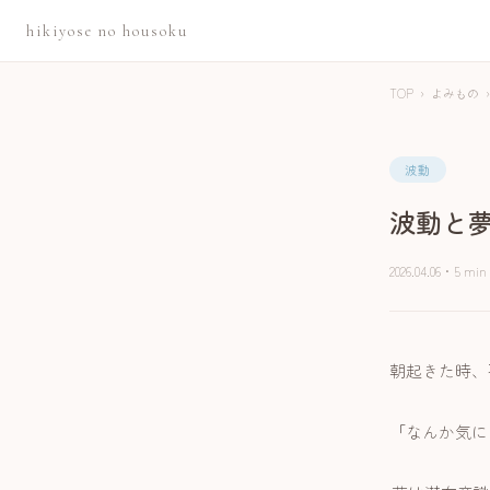
hikiyose no housoku
TOP
›
よみもの
›
波動
波動と
2026.04.06
・
5 min
朝起きた時、
「なんか気に