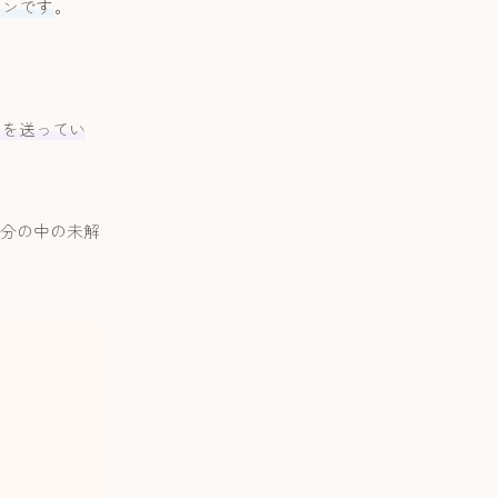
インです
。
ジを送ってい
分の中の未解