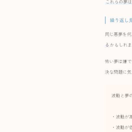
これらの夢は
繰り返し
同じ悪夢を何
る
かもしれま
怖い夢は嫌で
決な問題に気
波動と夢
・波動が
・波動が低