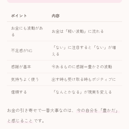
ポイント
内容
お金にも波動があ
お金は「軽い波動」に流れる
る
「ない」に注目すると「ない」が増
不足感がNG
える
感謝が基本
今あるものに感謝＝豊かさの波動
気持ちよく使う
出す時も受け取る時もポジティブに
信頼する
「なんとかなる」が現実を変える
お金の引き寄せで一番大事なのは、
今の自分を「豊かだ」
と感じること
です。