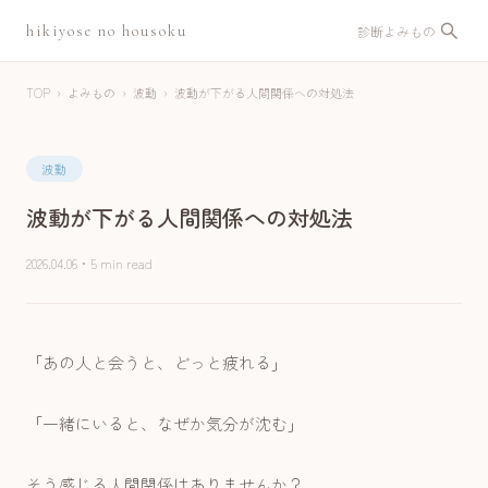
hikiyose no housoku
診断
よみもの
TOP
›
よみもの
›
波動
›
波動が下がる人間関係への対処法
波動
波動が下がる人間関係への対処法
2026.04.06
・
5 min read
「あの人と会うと、どっと疲れる」
「一緒にいると、なぜか気分が沈む」
そう感じる人間関係はありませんか？