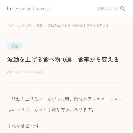
hikiyose no housoku
診断
よみもの
TOP
›
よみもの
›
波動
›
波動を上げる食べ物10選｜食事から変える
波動
波動を上げる食べ物10選｜食事から変える
2026.04.05
・
5 min read
「波動を上げたい」と思った時、瞑想やアファメーション
もいいけど、もっと手軽な方法があります。
それが
食事
です。