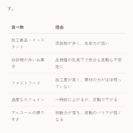
す。
食べ物
理由
加工食品・インス
添加物が多く、生命力が低い
タント
白砂糖が多いお菓
血糖値の乱高下で気分も波動も不安
子
定に
加工度が高く、素材の力がほぼ残っ
ファストフード
ていない
過度なカフェイン
一時的に上がるが、反動で下がる
アルコールの摂り
判断力が落ち、波動のバリアが弱く
すぎ
なる