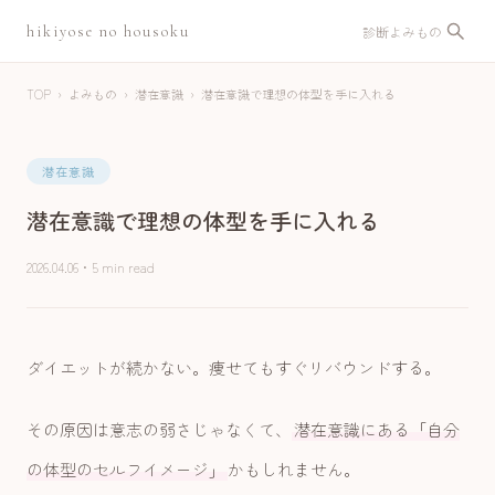
hikiyose no housoku
診断
よみもの
TOP
›
よみもの
›
潜在意識
›
潜在意識で理想の体型を手に入れる
潜在意識
潜在意識で理想の体型を手に入れる
2026.04.06
・
5 min read
ダイエットが続かない。痩せてもすぐリバウンドする。
その原因は意志の弱さじゃなくて、
潜在意識にある「自分
の体型のセルフイメージ」
かもしれません。