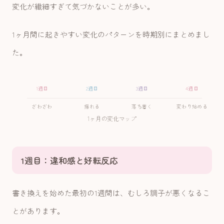
変化が繊細すぎて気づかないことが多い。
1ヶ月間に起きやすい変化のパターンを時期別にまとめまし
た。
1週目
2週目
3週目
4週目
ざわざわ
揺れる
落ち着く
変わり始める
1ヶ月の変化マップ
1週目：違和感と好転反応
書き換えを始めた最初の1週間は、むしろ調子が悪くなるこ
とがあります。