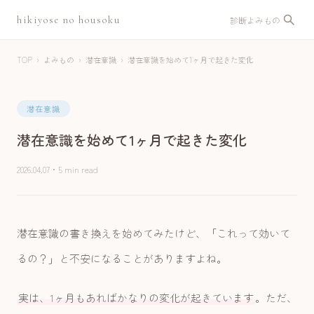
hikiyose no housoku
診断
よみもの
TOP
›
よみもの
›
潜在意識
›
潜在意識を始めて1ヶ月で起きた変化
潜在意識
潜在意識を始めて1ヶ月で起きた変化
2026.04.07
・
5 min read
潜在意識の書き換えを始めてみたけど、「これって効いて
るの？」と不安になることがありますよね。
実は、1ヶ月もあればかなりの変化が起きています
。ただ、