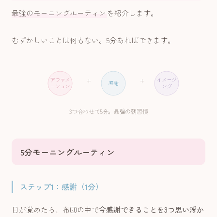
最強のモーニングルーティン
を紹介します。
むずかしいことは何もない。5分あればできます。
アファメ
イメージ
+
+
感謝
ーション
ング
3つ合わせて5分。最強の朝習慣
5分モーニングルーティン
ステップ1：感謝（1分）
目が覚めたら、布団の中で
今感謝できることを3つ思い浮か