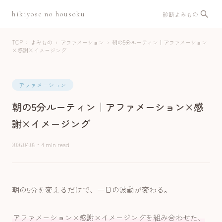
hikiyose no housoku
診断
よみもの
TOP
›
よみもの
›
アファメーション
›
朝の5分ルーティン｜アファメーション
×感謝×イメージング
アファメーション
朝の5分ルーティン｜アファメーション×感
謝×イメージング
2026.04.06
・
4 min read
朝の5分を変えるだけで、一日の波動が変わる。
アファメーション×感謝×イメージングを組み合わせた、