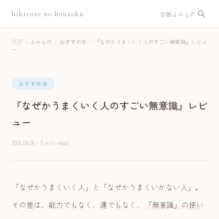
hikiyose no housoku
診断
よみもの
TOP
›
よみもの
›
おすすめ本
›
『なぜかうまくいく人のすごい無意識』レビュ
ー
おすすめ本
『なぜかうまくいく人のすごい無意識』レビ
ュー
2026.04.06
・
5 min read
「なぜかうまくいく人」と「なぜかうまくいかない人」。
その差は、能力でもなく、運でもなく、
「無意識」の使い